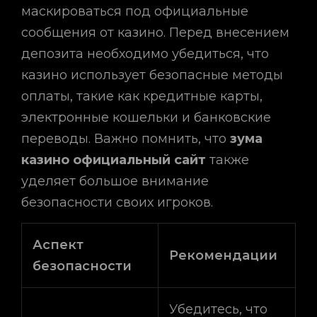
маскироваться под официальные
сообщения от казино. Перед внесением
депозита необходимо убедиться, что
казино использует безопасные методы
оплаты, такие как кредитные карты,
электронные кошельки и банковские
переводы. Важно помнить, что
зума
казино официальный сайт
также
уделяет большое внимание
безопасности своих игроков.
Аспект
Рекомендации
безопасности
Убедитесь, что