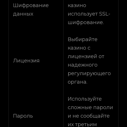
Шифрование
казино
данных
использует SSL-
шифрование.
Выбирайте
казино с
лицензией от
Лицензия
надежного
регулирующего
органа.
Используйте
сложные пароли
Пароль
и не сообщайте
их третьим