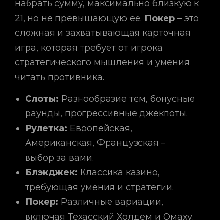
набрать сумму, максимально близкую к
21, но не превышающую ее.
Покер
– это
сложная и захватывающая карточная
игра, которая требует от игрока
стратегического мышления и умения
читать противника.
Слоты:
Разнообразие тем, бонусные
раунды, прогрессивные джекпоты.
Рулетка:
Европейская,
Американская, Французская –
выбор за вами.
Блэкджек:
Классика казино,
требующая умения и стратегии.
Покер:
Различные вариации,
включая Техасский Холдем и Омаху.