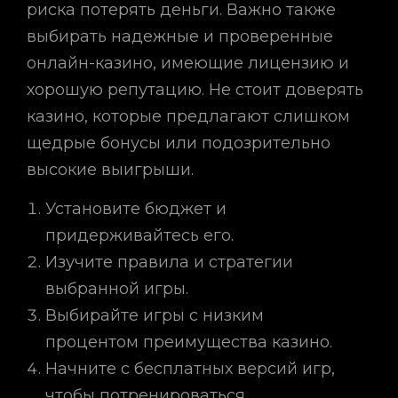
риска потерять деньги. Важно также
выбирать надежные и проверенные
онлайн-казино, имеющие лицензию и
хорошую репутацию. Не стоит доверять
казино, которые предлагают слишком
щедрые бонусы или подозрительно
высокие выигрыши.
Установите бюджет и
придерживайтесь его.
Изучите правила и стратегии
выбранной игры.
Выбирайте игры с низким
процентом преимущества казино.
Начните с бесплатных версий игр,
чтобы потренироваться.