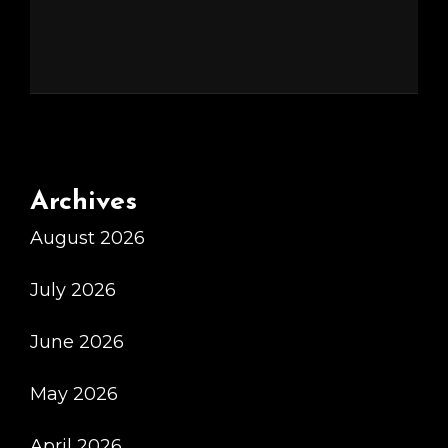
Archives
August 2026
July 2026
June 2026
May 2026
April 2026