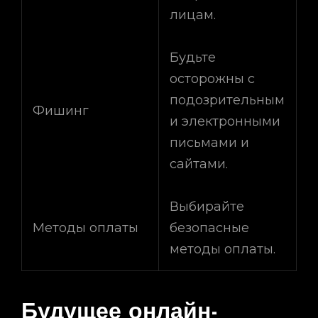
лицам.
Будьте
осторожны с
подозрительным
Фишинг
и электронными
письмами и
сайтами.
Выбирайте
Методы оплаты
безопасные
методы оплаты.
Будущее онлайн-