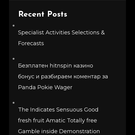
Recent Posts
Specialist Activities Selections &
Forecasts
Безплатен hitnspin казино
бонус и разбираем коментар за
Panda Pokie Wager
The Indicates Sensuous Good
fresh fruit Amatic Totally free
Gamble inside Demonstration