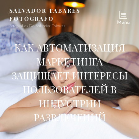
SALVADOR TABARES
FOTÓGRAFO
Menu
Fotografías De Salvador Tabares
КАК АВТОМАТИЗАЦИЯ
МАРКЕТИНГА
ЗАЩИЩАЕТ ИНТЕРЕСЫ
ПОЛЬЗОВАТЕЛЕЙ В
ИНДУСТРИИ
РАЗВЛЕЧЕНИЙ