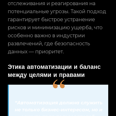
отслеживания и реагирования на
потенциальные угрозы. Такой подход
гарантирует быстрое устранение
рисков и минимизацию ущерба, что
особенно важно в индустрии
развлечений, где безопасность
данных — приоритет.
Этика автоматизации и баланс
между целями и правами
“Автоматизация должна служить
не только бизнес-интересам, но и