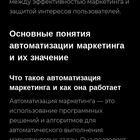
между эффективностью маркетинга и
защитой интересов пользователей.
Основные понятия
автоматизации маркетинга
и их значение
Что такое автоматизация
маркетинга и как она работает
Автоматизация маркетинга — это
использование программных
решений и алгоритмов для
автоматического выполнения
маркетинговых задач. Она позволяет