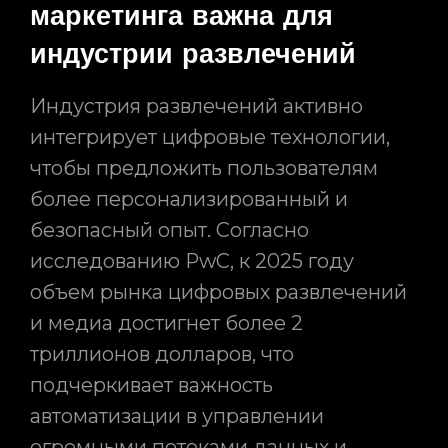
маркетинга важна для
индустрии развлечений
Индустрия развлечений активно
интегрирует цифровые технологии,
чтобы предложить пользователям
более персонализированный и
безопасный опыт. Согласно
исследованию PwC, к 2025 году
объем рынка цифровых развлечений
и медиа достигнет более 2
триллионов долларов, что
подчеркивает важность
автоматизации в управлении
огромными потоками данных и