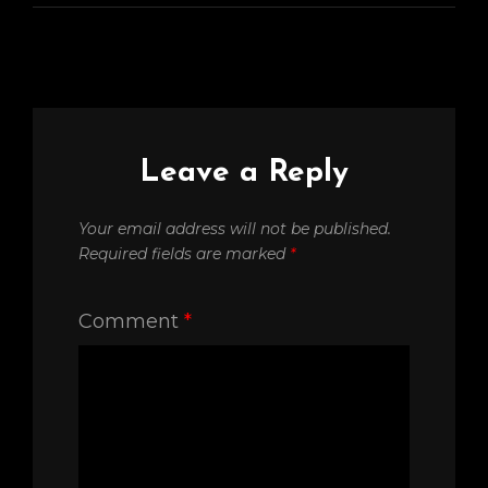
Leave a Reply
Your email address will not be published.
Required fields are marked
*
Comment
*