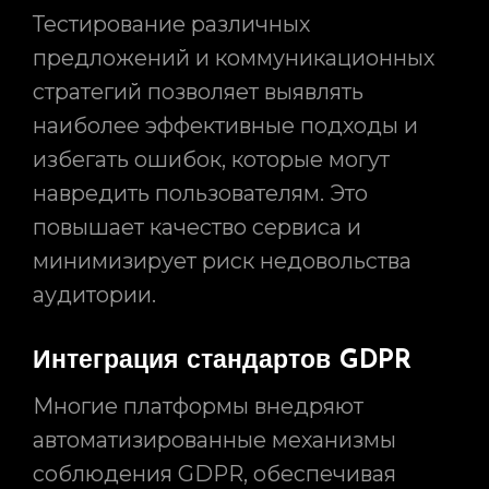
Тестирование различных
предложений и коммуникационных
стратегий позволяет выявлять
наиболее эффективные подходы и
избегать ошибок, которые могут
навредить пользователям. Это
повышает качество сервиса и
минимизирует риск недовольства
аудитории.
Интеграция стандартов GDPR
Многие платформы внедряют
автоматизированные механизмы
соблюдения GDPR, обеспечивая