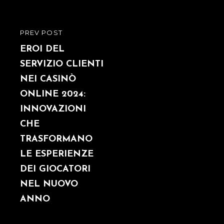
PREV POST
PREVIOUS
POST
EROI DEL
SERVIZIO CLIENTI
NEI CASINÒ
ONLINE 2024:
INNOVAZIONI
CHE
TRASFORMANO
LE ESPERIENZE
DEI GIOCATORI
NEL NUOVO
ANNO