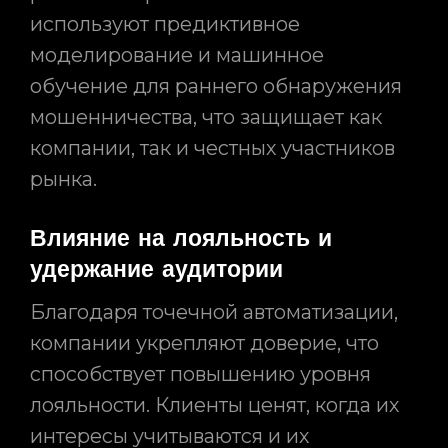
используют предиктивное
моделирование и машинное
обучение для раннего обнаружения
мошенничества, что защищает как
компании, так и честных участников
рынка.
Влияние на лояльность и
удержание аудитории
Благодаря точечной автоматизации,
компании укрепляют доверие, что
способствует повышению уровня
лояльности. Клиенты ценят, когда их
интересы учитываются и их