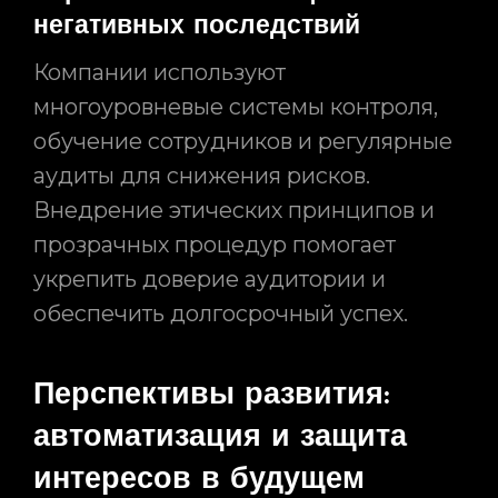
негативных последствий
Компании используют
многоуровневые системы контроля,
обучение сотрудников и регулярные
аудиты для снижения рисков.
Внедрение этических принципов и
прозрачных процедур помогает
укрепить доверие аудитории и
обеспечить долгосрочный успех.
Перспективы развития:
автоматизация и защита
интересов в будущем