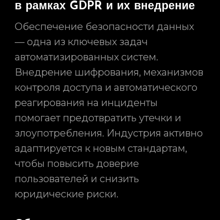
в рамках GDPR и их внедрение
Обеспечение безопасности данных
— одна из ключевых задач
автоматизированных систем.
Внедрение шифрования, механизмов
контроля доступа и автоматического
реагирования на инциденты
помогает предотвратить утечки и
злоупотребления. Индустрия активно
адаптируется к новым стандартам,
чтобы повысить доверие
пользователей и снизить
юридические риски.