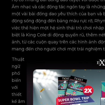
Âm nhạc và các động tác ngón tay là những 
một vài bài đồng dao yêu thích của bạn và 
động sống động đến bảng màu rực rỡ, Rhymi
việc thể hiện một hệ sinh thái trò chơi nhập
biệt là King Cole di động quyến rũ, thêm n
ảnh, từ các cuộn quay trên các hình ảnh độn
mang đến cho người chơi một trải nghiệm 
Thuật
ngữ
phổ
biến
với
thiết
kế âm