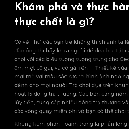
Khám phá và thực hà
thực chất là gì?
Có vẻ như, các bạn trẻ không thích anh ta l
đàn ông thì hãy lội ra ngoài để dọa họ. Tất
chơi với các biểu tượng tượng trưng cho Geo
ôm một cô gái, và cô gái rên rỉ. Thiết kế c
mới mẻ với màu sắc rực rỡ, hình ảnh ngộ n
dành cho mọi người. Trò chơi dựa trên khun
hoạt 15 dòng trả thưởng. Các bến cảng năm 
lũy tiến, cung cấp nhiều dòng trả thưởng v
các vòng quay miễn phí và bạn có thể chơi t
Không kém phần hoành tráng là phần lồng tiế