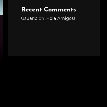
Recent Comments
Usuario
on
¡Hola Amigos!