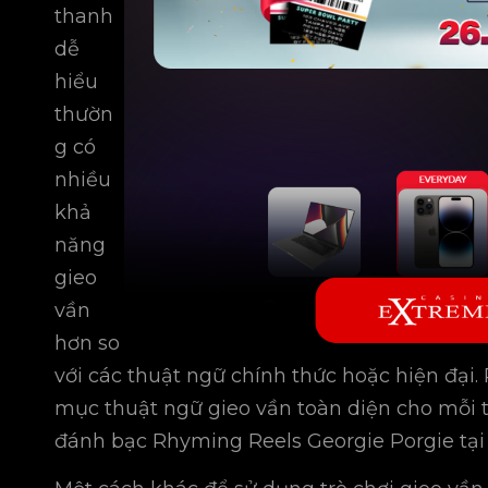
thanh
dễ
hiểu
thườn
g có
nhiều
khả
năng
gieo
vần
hơn so
với các thuật ngữ chính thức hoặc hiện đ
mục thuật ngữ gieo vần toàn diện cho mỗi t
đánh bạc Rhyming Reels Georgie Porgie tại 