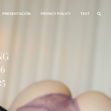
Searc
PRESENTACIÓN
PRIVACY POLICY
TEST
NG
6
25