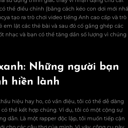
là sử dụng thính giác thay vì nhận dạng chữ cái.
 có thể điều chỉnh (bằng cách kéo con dơi mới nhấ
cya tạo ra trò chơi video tiếng Anh cao cấp và trò
rẻ em lật các thẻ bài và sau đó cố gắng ghép các
nốt nhạc và bạn có thể tăng dần số lượng vì chúng
xanh: Những người bạn
nh hiền lành
ẩu hiệu hay ho, có vần điệu, tôi có thể dễ dàng
có thể kết hợp chúng. Ví dụ, tôi có một cộng sự
g dẫn. Là một rapper độc lập, tôi muốn tiếp cận
i cho các câu thơ của mình. Vì vậy, công cụ này