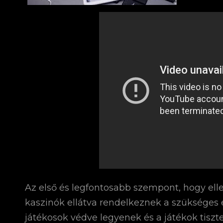
Az első és legfontosabb szempont, hogy elle
kaszinók ellátva rendelkeznek a szükséges 
játékosok védve legyenek és a játékok tiszt