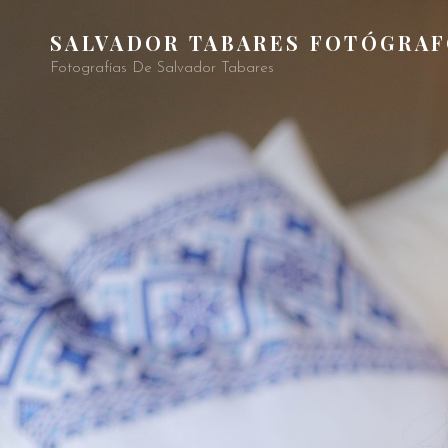
SALVADOR TABARES FOTÓGRA
Fotografías De Salvador Tabares