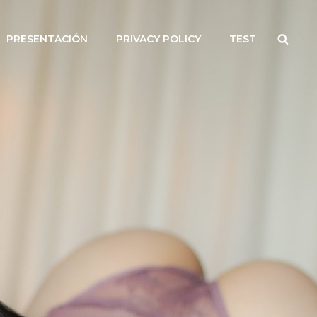
Searc
PRESENTACIÓN
PRIVACY POLICY
TEST