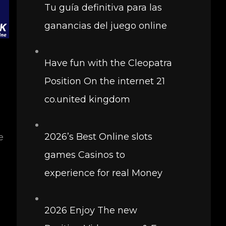
Tu guía definitiva para las
ganancias del juego online
Have fun with the Cleopatra
Position On the internet 21
co.united kingdom
2026’s Best Online slots
e
games Casinos to
experience for real Money
2026 Enjoy The new