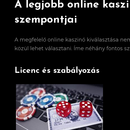
A legjobb online kasz
szempontjai
A megfelelő online kaszinó kiválasztása ne
közül lehet választani. Íme néhány fontos s
Licenc és szabályozás