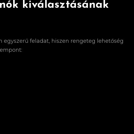
inók kiválasztásának
m egyszerű feladat, hiszen rengeteg lehetőség
zempont: