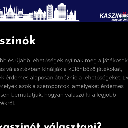
szinók
jabb és újabb lehetőségek nyílnak meg a játékosok
es választékban kínálják a különböző játékokat,
k érdemes alaposan átnéznie a lehetőségeket. D
? Melyek azok a szempontok, amelyeket érdemes
sen bemutatjuk, hogyan válaszd ki a legjobb
ékról.
kaszinót választani?