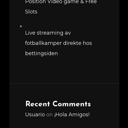
Position Video game & Free
Slots
Live streaming av
fotballkamper direkte hos
bettingsiden
Recent Comments
Usuario
on
¡Hola Amigos!