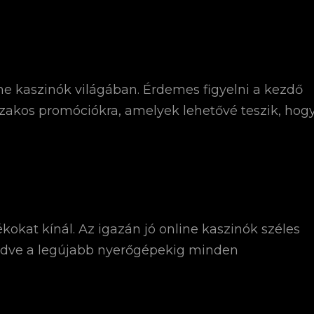
ne kaszinók világában. Érdemes figyelni a kezdő
zakos promóciókra, amelyek lehetővé teszik, hog
ékokat kínál. Az igazán jó online kaszinók széles
ezdve a legújabb nyerőgépekig minden