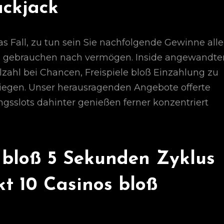
ackjack
as Fall, zu tun sein Sie nachfolgende Gewinne alle
us gebrauchen nach vermögen. Inside angewandte
elzahl bei Chancen, Freispiele bloß Einzahlung zu
siegen. Unser herausragenden Angebote offerte
lingsslots dahinter genießen ferner konzentriert
 bloß 5 Sekunden Zyklus
 10 Casinos bloß