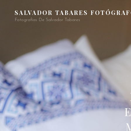
SALVADOR TABARES FOTÓGRA
Fotografías De Salvador Tabares
E