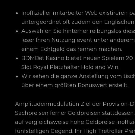
Inoffizieller mitarbeiter Web existirer
untergeordnet oft zudem den Englischen 
Auswählen Sie hinterher reibungslos diess
leser Ihren Nutzung event unter anderem
einem Echtgeld das rennen machen.
BDMBet Kasino bietet neuen Spielern 20 F
Slot Royal Platzhalter Hold and Win.
Wir sehen die ganze Anstellung vom tisch
über einem größten Bonuswert erstellt.
Amplitudenmodulation Ziel der Provision-Di
Sachpreisen ferner Geldpreisen stattdessen
auf vergleichsweise hohe Geldpreise inoffizie
fünfstelligen Gegend. Ihr High Tretroller Pr