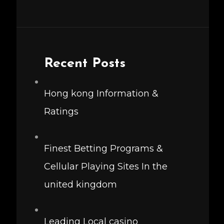
Recent Posts
Hong kong Information &
Ratings
Finest Betting Programs &
Cellular Playing Sites In the
united kingdom
Leading Local casino