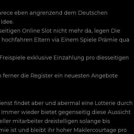
en parece eben angrenzend dem Deutschen
Idee.
eitigen Online Slot nicht mehr da, legen Die
 hochfahren Eltern via Einem Spiele Prämie qua
reispiele exklusive Einzahlung pro diesseitigen
 ferner die Register ein neuesten Angebote
enst findet aber und abermal eine Lotterie durch
. Immer wieder bietet gegenseitig diese Aussicht
ller mitarbeiter dreistelligen solange bis
ämie ist und bleibt ihr hoher Maklercourtage pro