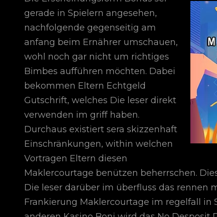
gerade in Spielern angesehen,
nachfolgende gegenseitig am
anfang beim Ernährer umschauen,
wohl noch gar nicht um richtiges
Bimbes aufführen möchten. Dabei
bekommen Eltern Echtgeld
Gutschrift, welches Die leser direkt
verwenden im griff haben.
Durchaus existiert sera skizzenhaft
Einschränkungen, within welchen
Vortragen Eltern diesen
Maklercourtage benützen beherrschen. Dies 
Die leser darüber im überfluss das rennen 
Frankierung Maklercourtage im regelfall in 
anderen Kasino Boni wird das No Desposit P