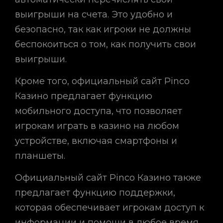
выигрыши на счета. Это удобно и
безопасно, так как игроки не должны
беспокоиться о том, как получить свои
выигрыши.
Кроме того, официальный сайт Pinco
Казино предлагает функцию
мобильного доступа, что позволяет
игрокам играть в казино на любом
устройстве, включая смартфоны и
планшеты.
Официальный сайт Pinco Казино также
предлагает функцию поддержки,
которая обеспечивает игрокам доступ к
информации и помощи в любое время.