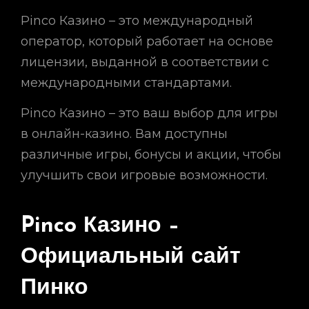
Pinco Казино – это международный
оператор, который работает на основе
лицензии, выданной в соответствии с
международными стандартами.
Pinco Казино – это ваш выбор для игры
в онлайн-казино. Вам доступны
различные игры, бонусы и акции, чтобы
улучшить свои игровые возможности.
Pinco Казино –
Официальный сайт
Пинко