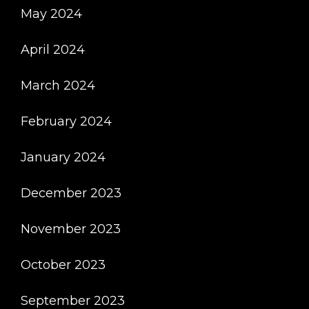
May 2024
April 2024
March 2024
February 2024
January 2024
December 2023
November 2023
October 2023
September 2023