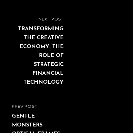
Post
NEXT POST
NEXT
navigation
POST
TRANSFORMING
THE CREATIVE
ECONOMY: THE
ROLE OF
STRATEGIC
FINANCIAL
TECHNOLOGY
PREV POST
PREVIOUS
POST
GENTLE
MONSTERS