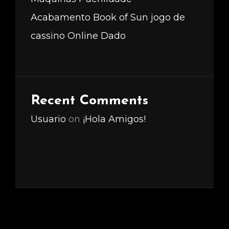
Acabamento Book of Sun jogo de
cassino Online Dado
Recent Comments
Usuario
on
¡Hola Amigos!