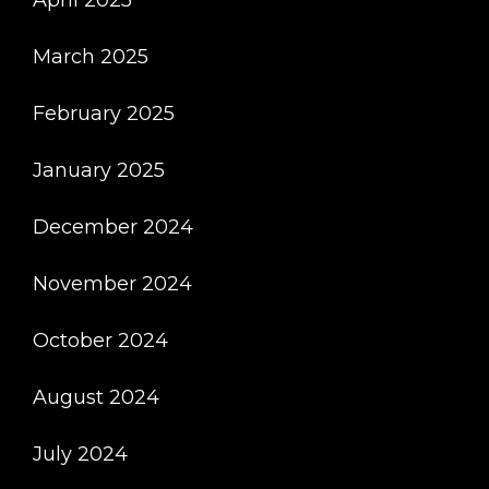
March 2025
February 2025
January 2025
December 2024
November 2024
October 2024
August 2024
July 2024