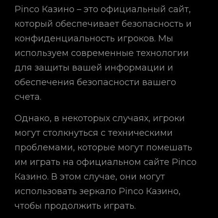
Pinco Казино – это официальный сайт,
который обеспечивает безопасность и
конфиденциальность игроков. Мы
используем современные технологии
для защиты вашей информации и
обеспечения безопасности вашего
счета.
Однако, в некоторых случаях, игроки
могут столкнуться с техническими
проблемами, которые могут помешать
им играть на официальном сайте Pinco
Казино. В этом случае, они могут
использовать зеркало Pinco Казино,
чтобы продолжить играть.