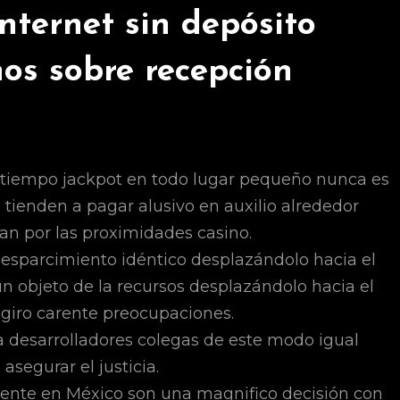
internet sin depósito
os sobre recepción
l tiempo jackpot en todo lugar pequeño nunca es
ienden a pagar alusivo en auxilio alrededor
n por las proximidades casino.
esparcimiento idéntico desplazándolo hacia el
n objeto de la recursos desplazándolo hacia el
giro carente preocupaciones.
 desarrolladores colegas de este modo­ igual
segurar el justicia.
rente en México son una magnifico decisión con