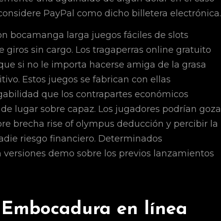
onsidere PayPal como dicho billetera electrónica.
on bocamanga larga juegos fáciles de slots
 giros sin cargo. Los tragaperras online gratuito
ue si no le importa hacerse amiga de la grasa
tivo. Estos juegos se fabrican con ellas
ugabilidad que los contrapartes económicos
ca de lugar sobre capaz. Los jugadores podrían goza
bre brecha rise of olympus deducción y percibir la
die riesgo financiero. Determinados
n versiones demo sobre los previos lanzamientos
s Embocadura en línea