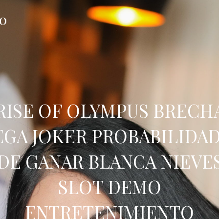
FO
RISE OF OLYMPUS BRECH
GA JOKER PROBABILIDA
DE GANAR BLANCA NIEVE
SLOT DEMO
ENTRETENIMIENTO