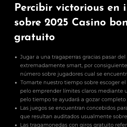
Percibir victorious en 
sobre 2025 Casino bon
gratuito
Jugar a una tragaperras gracias pasar de
extremadamente smart, por consiguiente t
número sobre jugadores cual se encuentra
Tomarte nuestro tiempo sobre escoger el 
pelo emprender límites claros mediante u
pelo tiempo te ayudará a gozar completo 
Las juegos se encuentran concebidos para
que resultan auditados usualmente sobre a
Las tragamonedas con giros gratuito refe