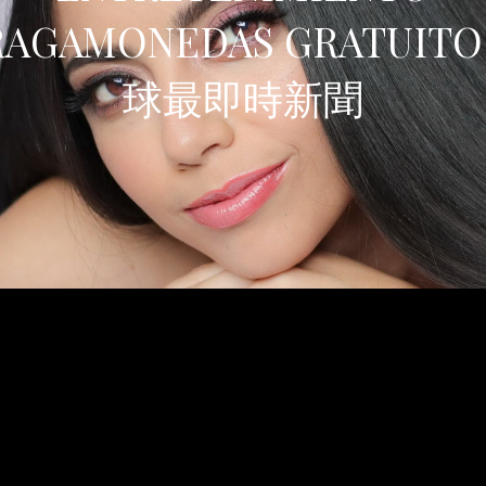
RAGAMONEDAS GRATUITO
球最即時新聞