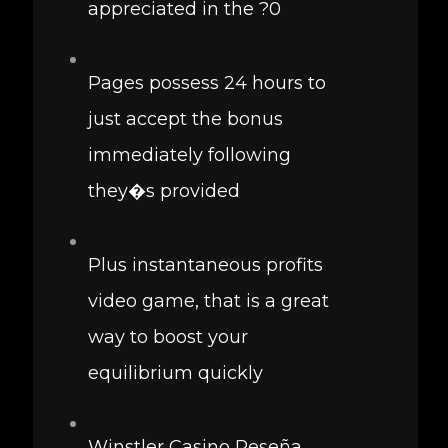
appreciated in the ?0
Pages possess 24 hours to
just accept the bonus
immediately following
they�s provided
Plus instantaneous profits
video game, that is a great
way to boost your
equilibrium quickly
Winstler Casino Reseña