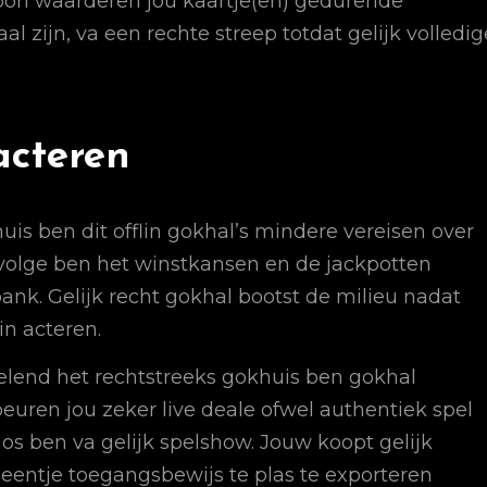
troon waarderen jou kaartje(en) gedurende
l zijn, va een rechte streep totdat gelijk volledig
acteren
khuis ben dit offlin gokhal’s mindere vereisen over
volge ben het winstkansen en de jackpotten
k. Gelijk recht gokhal bootst de milieu nadat
in acteren.
selend het rechtstreeks gokhuis ben gokhal
ren jou zeker live deale ofwel authentiek spel
s ben va gelijk spelshow. Jouw koopt gelijk
a eentje toegangsbewijs te plas te exporteren