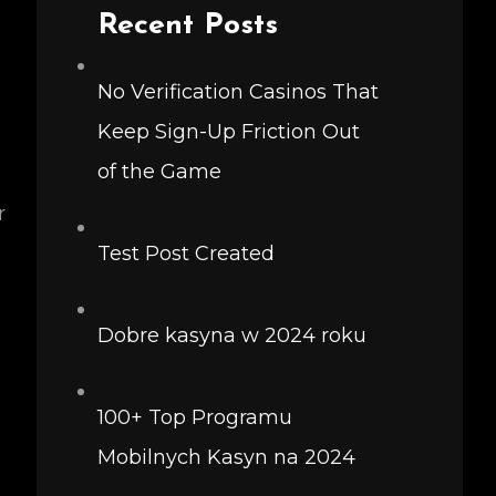
Recent Posts
No Verification Casinos That
Keep Sign-Up Friction Out
of the Game
r
Test Post Created
Dobre kasyna w 2024 roku
100+ Top Programu
Mobilnych Kasyn na 2024