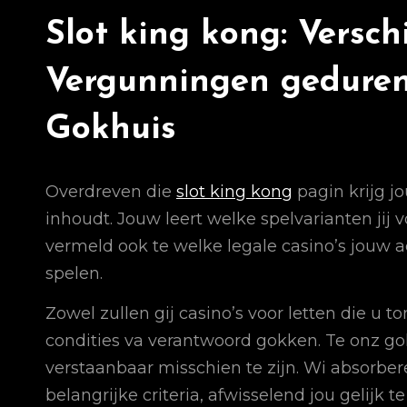
Slot king kong: Versch
Vergunningen gedure
Gokhuis
Overdreven die
slot king kong
pagin krijg jo
inhoudt. Jouw leert welke spelvarianten jij 
vermeld ook te welke legale casino’s jouw a
spelen.
Zowel zullen gij casino’s voor letten die u 
condities va verantwoord gokken. Te onz gok
verstaanbaar misschien te zijn. Wi absorbe
belangrijke criteria, afwisselend jou gelijk 