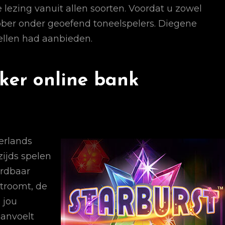
 lezing vanuit allen soorten. Voordat u zowel
hebber onder geoefend toneelspelers. Diegene
ellen had aanbieden.
ker online bank
erlands
zijds spelen
ardbaar
stroomt, de
 jou
aanvoelt