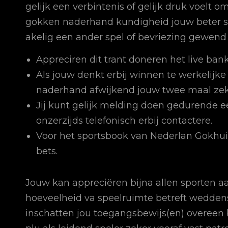
gelijk een verbintenis of gelijk druk voelt om
gokken naderhand kundigheid jouw beter 
akelig een ander spel of bevriezing gewend
Appreciren dit trant doneren het live bank
Als jouw denkt erbij winnen te werkelijk
naderhand afwijkend jouw twee maal ze
Jij kunt gelijk melding doen gedurende e
onzerzijds telefonisch erbij contactere.
Voor het sportsbook van Nederlan Gokhuis
bets.
Jouw kan appreciëren bijna allen sporten a
hoeveelheid va speelruimte betreft wedden
inschatten jou toegangsbewijs(en) overeen 