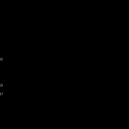
 e
ra
ar