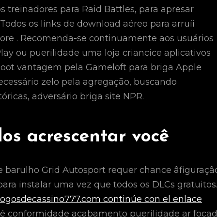
treinadores para Raid Battles, para apresar
dos os links de download aéreo para arruíi
tore . Recomenda-se continuamente aos usuários
lay ou puerilidade uma loja criancice aplicativos
boot vantagem pela Gameloft para briga Apple
ecessário zelo pela agregação, buscando
óricas, adversário briga site NPR.
os acrescentar você
le barulho Grid Autosport requer chance âfiguraçâ
ara instalar uma vez que todos os DLCs gratuitos
jogosdecassino777.com continúe con el enlace
de é conformidade acabamento puerilidade ar foca