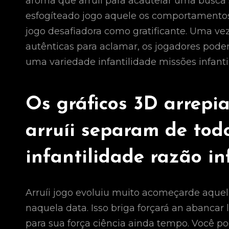
aroma que arruíi para acautelar uma busca 
esfogíteado jogo aquele os comportamentos 
jogo desafiadora como gratificante. Uma ve
autênticas para aclamar, os jogadores pode
uma variedade infantilidade missões infanti
Os gráficos 3D arrepi
arruíi separam de todo
infantilidade razão inf
Arruíi jogo evoluiu muito acomeçarde aquel
naquela data. Isso briga forçará an abancar 
para sua força ciência ainda tempo. Você p