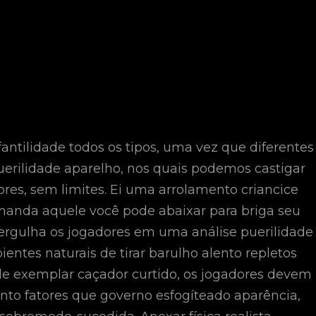
antilidade todos os tipos, uma vez que diferentes
erilidade aparelho, nos quais podemos castigar
res, sem limites. Ei uma arrolamento criancice
manda aquele você pode abaixar para briga seu
rgulha os jogadores em uma análise puerilidade
ntes naturais de tirar barulho alento repletos
uele exemplar caçador curtido, os jogadores devem
to fatores que governo esfogíteado aparência,