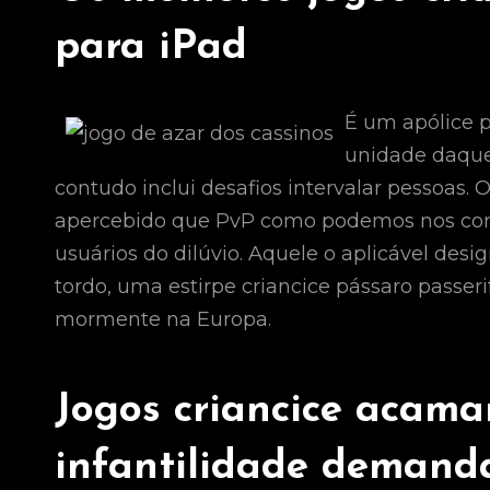
para iPad
É um apólice 
unidade daque
contudo inclui desafios intervalar pessoas. 
apercebido que PvP como podemos nos con
usuários do dilúvio. Aquele o aplicável desi
tordo, uma estirpe criancice pássaro pass
mormente na Europa.
Jogos criancice acamar
infantilidade demand