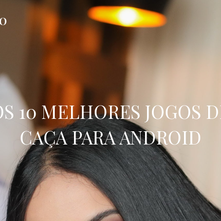
FO
OS 10 MELHORES JOGOS D
CAÇA PARA ANDROID