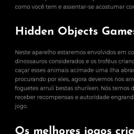
como você tem e assentar-se acostumar com
Hidden Objects Game
Neste aparelho estaremos envolvidos em co
dinossauros considerados e os troféus crian
caçar esses animais acimade uma ilha abras
procurando por eles, agora devemos nos ar
foguetes arruíi bestas shuriken. Nós temos 
receber recompensas e autoridade engrande
jogo.
Os melhores jogos cri