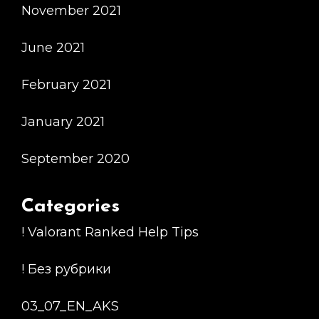
November 2021
June 2021
February 2021
January 2021
September 2020
Categories
! Valorant Ranked Help Tips
! Без рубрики
03_07_EN_AKS