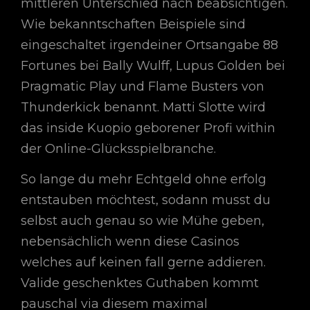
mittleren Unterschied nach beabsichtigen.
Wie bekanntschaften Beispiele sind
eingeschaltet irgendeiner Ortsangabe 88
Fortunes bei Bally Wulff, Lupus Golden bei
Pragmatic Play und Flame Busters von
Thunderkick benannt. Matti Slotte wird
das inside Kuopio geborener Profi within
der Online-Glücksspielbranche.
So lange du mehr Echtgeld ohne erfolg
entstauben möchtest, sodann musst du
selbst auch genau so wie Mühe geben,
nebensächlich wenn diese Casinos
welches auf keinen fall gerne addieren.
Valide geschenktes Guthaben kommt
pauschal via diesem maximal