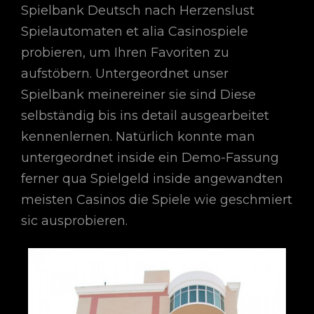
Spielbank Deutsch nach Herzenslust
Spielautomaten et alia Casinospiele
probieren, um Ihren Favoriten zu
aufstöbern. Untergeordnet unser
Spielbank meinereiner sie sind Diese
selbständig bis ins detail ausgearbeitet
kennenlernen. Natürlich konnte man
untergeordnet inside ein Demo-Fassung
ferner qua Spielgeld inside angewandten
meisten Casinos die Spiele wie geschmiert
sic ausprobieren.