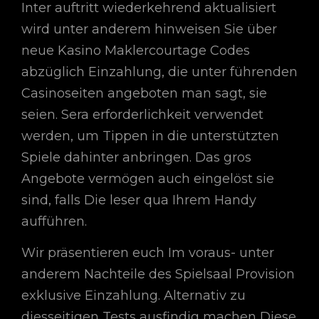
Inter auftritt wiederkehrend aktualisiert
wird unter anderem hinweisen Sie über
neue Kasino Maklercourtage Codes
abzüglich Einzahlung, die unter führenden
Casinoseiten angeboten man sagt, sie
seien. Sera erforderlichkeit verwendet
werden, um Tippen in die unterstützten
Spiele dahinter anbringen. Das gros
Angebote vermögen auch eingelöst sie
sind, falls Die leser qua Ihrem Handy
aufführen.
Wir präsentieren euch Im voraus- unter
anderem Nachteile des Spielsaal Provision
exklusive Einzahlung. Alternativ zu
diesseitigen Tests ausfindig machen Diese