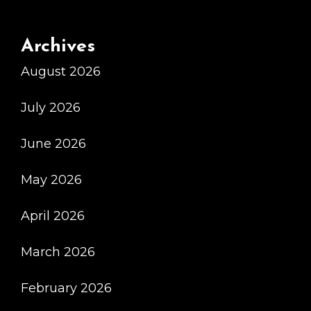
Archives
August 2026
July 2026
June 2026
May 2026
April 2026
March 2026
February 2026