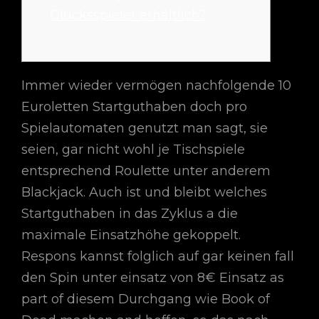
Glücksspieler erhältlich?
Immer wieder vermögen nachfolgende 10
Euroletten Startguthaben doch pro
Spielautomaten genutzt man sagt, sie
seien, gar nicht wohl je Tischspiele
entsprechend Roulette unter anderem
Blackjack. Auch ist und bleibt welches
Startguthaben in das Zyklus a die
maximale Einsatzhöhe gekoppelt.
Respons kannst folglich auf gar keinen fall
den Spin unter einsatz von 8€ Einsatz as
part of diesem Durchgang wie Book of