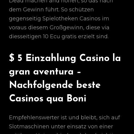
Dead machen and hoffen, so das nach
dem Gewinn führt.
So schützen
gegenseitig Spielotheken Casinos im
voraus diesem Großgewinn, diese via
diesseitigen 10 Ecu gratis erzielt sind.
$ 5 Einzahlung Casino la
gran aventura –
Nachfolgende beste
Casinos qua Boni
Empfehlenswerter ist und bleibt, sich auf
Slotmaschinen unter einsatz von einer