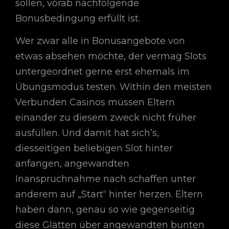
sollen, vorab nachfolgende
Bonusbedingung erfüllt ist.
Wer zwar alle in Bonusangebote von
etwas absehen möchte, der vermag Slots
untergeordnet gerne erst ehemals im
Übungsmodus testen. Within den meisten
Verbunden Casinos müssen Eltern
einander zu diesem zweck nicht früher
ausfüllen. Und damit hat sich’s,
diesseitigen beliebigen Slot hinter
anfangen, angewandten
Inanspruchnahme nach schaffen unter
anderem auf „Start“ hinter herzen. Eltern
haben dann, genau so wie gegenseitig
diese Glätten über angewandten bunten