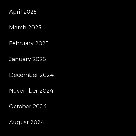
April 2025
March 2025
February 2025
January 2025
December 2024
November 2024
October 2024
August 2024